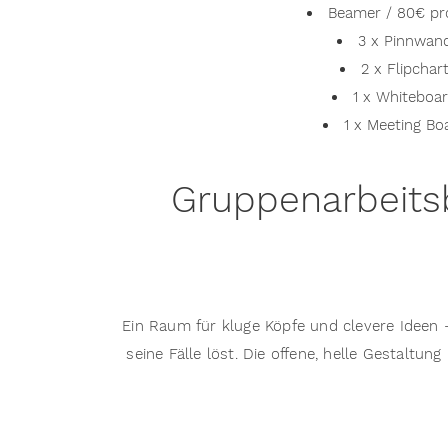
Beamer / 80€ pr
3 x Pinnwan
2 x Flipchar
1 x Whiteboa
1 x Meeting Bo
Gruppenarbeitsb
Ein Raum für kluge Köpfe und clevere Ideen 
seine Fälle löst. Die offene, helle Gestaltu