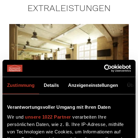
EXTRALEISTUNGEN
Zustimmung
Details
Anzeigeneinstellungen
Über
Verantwortungsvoller Umgang mit Ihren Daten
Wir und
unsere 1022 Partner
verarbeiten Ihre
persönlichen Daten, wie z. B. Ihre IP-Adresse, mithilfe
Wir bieten Ihnen mehr als nur ein Zimmer: Unser
von Technologien wie Cookies, um Informationen auf
köstliches Frühstücksbuffet mit Bio- und