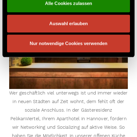
Alle Cookies zulassen
personalisieren, Funktionen für soziale Medien anbieten
zu können und die Zugriffe auf unsere Website zu
analysieren. Außerdem geben wir Informationen zu Ihrer
Auswahl erlauben
Verwendung unserer Website an unsere Partner für
soziale Medien, Werbung und Analysen weiter. Unsere
Partner führen diese Informationen möglicherweise mit
Nur notwendige Cookies verwenden
weiteren Daten zusammen, die Sie ihnen bereitgestellt
haben oder die sie im Rahmen Ihrer Nutzung der Dienste
gesammelt haben.
Wer geschäftlich viel unterwegs ist und immer wieder
in neuen Städten auf Zeit wohnt, dem fehlt oft der
soziale Anschluss. In der Gästeresidenz
PelikanViertel, Ihrem Aparthotel in Hannover, fördern
wir Networking und Socializing auf aktive Weise. So
haben Sie die Möglichkeit, in unserer offenen Küche