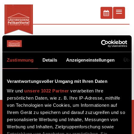
BUCHEN
BUCHEN
Agritechnica
Zustimmung
Details
Anzeigeneinstellungen
Über
Weltmesse für Landtechnik
Verantwortungsvoller Umgang mit Ihren Daten
Weiter zur Homepage
Wir und
unsere 1022 Partner
verarbeiten Ihre
persönlichen Daten, wie z. B. Ihre IP-Adresse, mithilfe
von Technologien wie Cookies, um Informationen auf
Ihrem Gerät zu speichern und darauf zuzugreifen und so
Unsere Reviews
personalisierte Werbung und Inhalte, Messungen von
Werbung und Inhalten, Zielgruppenforschung sowie
Entwicklung von Angeboten zu ermöglichen. Sie