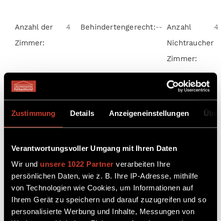
Anzahl der
4
Behindertengerecht:
--
Anzahl
4
Zimmer:
Nichtraucher
Zimmer:
ab €84 pro Nacht
Zustimmung
Details
Anzeigeneinstellungen
Über
ZIMMER BUCHEN
Verantwortungsvoller Umgang mit Ihren Daten
Wir und
unsere 1022 Partner
verarbeiten Ihre
persönlichen Daten, wie z. B. Ihre IP-Adresse, mithilfe
von Technologien wie Cookies, um Informationen auf
Ihrem Gerät zu speichern und darauf zuzugreifen und so
personalisierte Werbung und Inhalte, Messungen von